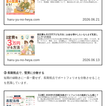
す。今回は、私たちが同棲し始めた当初に行なっていた、家計管理、使いすぎ、ボ
ーナス、投資額、将来の目標について、責め合わずに話し合う方法を具体的な夫婦
の会話を交えて紹介し...
haru-yu-no-heya.com
2026.06.21
固定費を月3万円下げる方法｜お金を増やしたいならまず見直し
たい5つの支出
固定費を月3万円下げる方法を家計管理初心者にもわかりやすく解説。スマホ代、保
険、サブスク、電気・ガス、住宅費など、万年金欠だった夫婦が今日から見直せる
手順を紹介します。固定費を月3万円下げると年間36万円の余裕が生まれる「節約
したいけど、何...
haru-yu-no-heya.com
2026.06.13
③ 長期視点で、堅実に分散する
短期の値動きに一喜一憂せず、長期視点でポートフォリオを分散させること
を意識しています。
【公開】2026年5月高配当株ポートフォリオの進捗どんな感じ？
はるの年間配当が79,200円、月6,600円になりました。こんにちは！はるゆうで
す。我が家は現在年間で約24万、月2万円の配当収入を得ています。こちらの記事
では夫婦サイドFIREのための資産運用、特にはるの現在の高配当株についてご紹介
して...