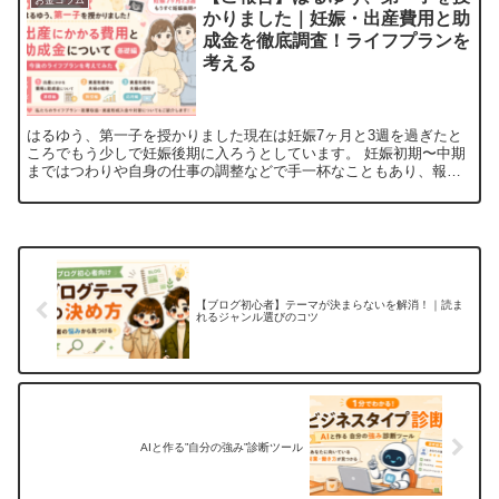
かりました｜妊娠・出産費用と助
成金を徹底調査！ライフプランを
考える
はるゆう、第一子を授かりました現在は妊娠7ヶ月と3週を過ぎたと
ころでもう少しで妊娠後期に入ろうとしています。 妊娠初期〜中期
まではつわりや自身の仕事の調整などで手一杯なこともあり、報告
が遅くなりましたが、ようやく落ち着いてきてひと段落という...
【ブログ初心者】テーマが決まらないを解消！｜読ま
れるジャンル選びのコツ
AIと作る”自分の強み”診断ツール