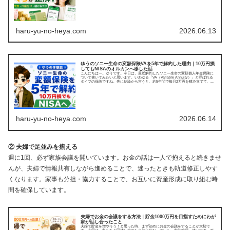
haru-yu-no-heya.com
2026.06.13
ゆうのソニー生命の変額保険VAを5年で解約した理由｜10万円損
してもNISAのオルカンへ移した話
こんにちはー。ゆうです。今日は、最近解約したソニー生命の変額個人年金保険に
ついて書いてみたいと思います。いわゆる「VA（Variable Annuity）」と呼ばれる
タイプの保険ですね。先に結論から言うと、約5年間で毎月2万円を積み立てて、...
haru-yu-no-heya.com
2026.06.14
② 夫婦で足並みを揃える
週に1回、必ず家族会議を開いています。お金の話は一人で抱えると続きませ
んが、夫婦で情報共有しながら進めることで、迷ったときも軌道修正しやす
くなります。家事も分担・協力することで、お互いに資産形成に取り組む時
間を確保しています。
夫婦でお金の会議をする方法｜貯金1000万円を目指すためにわが
家が話し合ったこと
夫婦で貯金を増やそう！と思った時、まず初めにお金の会議をすることが大切で