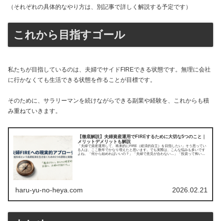
（それぞれの具体的なやり方は、別記事で詳しく解説する予定です）
これから目指すゴール
私たちが目指しているのは、夫婦でサイドFIREできる状態です。無理に会社
に行かなくても生活できる状態を作ることが目標です。
そのために、サラリーマンを続けながらできる副業や経験を、これからも積
み重ねていきます。
【徹底解説】夫婦資産運用でFIREするために大切な5つのこと｜
メリットデメリットも解説
「夫婦で資産運用して、将来的にFIRE（経済的自立）を目指したい」そう思ってい
る人は、ここ数年でかなり増えたと思います。でも実際は、こんな悩みも多いです
よね。「何から始めればいいの？」「夫婦で意見が合わない…」「投資って怖い」
「FIREって...
haru-yu-no-heya.com
2026.02.21