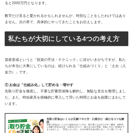
ると2000万円となります。
数字だけ見ると驚かれるかもしれませんが、特別なことをしたわけではあり
ません。次の章で、具体的にやってきたことをお伝えします。
私たちが大切にしている4つの考え方
資産形成というと「投資の手法・テクニック」に目がいきがちですが、私た
ちが本当に大事にしているのは、続けられる「仕組みづくり」と「土台（入
金力）」です。
① お金は「仕組み化」して貯める・増やす
先取り貯金を徹底し、不要な貯蓄型保険も解約し、無駄な支出を整理しまし
た。また、時短家具を積極的に導入して浮いた時間とお金を副業にまわして
います。
先取り貯金はいくらが正解？やり方・口座分け・続けるコツを解
説
先取り貯金はいくらから始めればいいのか、初心者にもわかりやすく解説。給料日
に自動で貯める方法、口座分けのコツ、続けるための手順、失敗しやすいNG例まで
まとめました。「貯金したいのに、なぜか毎月お金が残らない」そう感じている人
にまず試してほし...