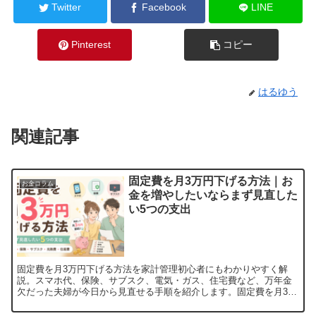
Twitter
Facebook
LINE
Pinterest
コピー
はるゆう
関連記事
固定費を月3万円下げる方法｜お
お金コラム
金を増やしたいならまず見直した
い5つの支出
固定費を月3万円下げる方法を家計管理初心者にもわかりやすく解
説。スマホ代、保険、サブスク、電気・ガス、住宅費など、万年金
欠だった夫婦が今日から見直せる手順を紹介します。固定費を月3万
円下げると年間36万円の余裕が生まれる「節約したいけど、何...