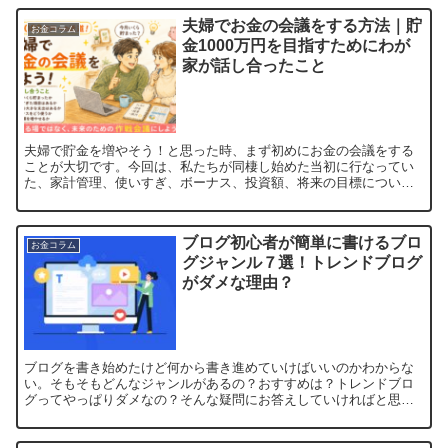
夫婦でお金の会議をする方法｜貯
お金コラム
金1000万円を目指すためにわが
家が話し合ったこと
夫婦で貯金を増やそう！と思った時、まず初めにお金の会議をする
ことが大切です。今回は、私たちが同棲し始めた当初に行なってい
た、家計管理、使いすぎ、ボーナス、投資額、将来の目標につい
て、責め合わずに話し合う方法を具体的な夫婦の会話を交えて紹介
し...
ブログ初心者が簡単に書けるブロ
お金コラム
グジャンル７選！トレンドブログ
がダメな理由？
ブログを書き始めたけど何から書き進めていけばいいのかわからな
い。そもそもどんなジャンルがあるの？おすすめは？トレンドブロ
グってやっぱりダメなの？そんな疑問にお答えしていければと思い
ます。はじめに簡単に自己紹介させてください！はるゆうは夫婦
で...