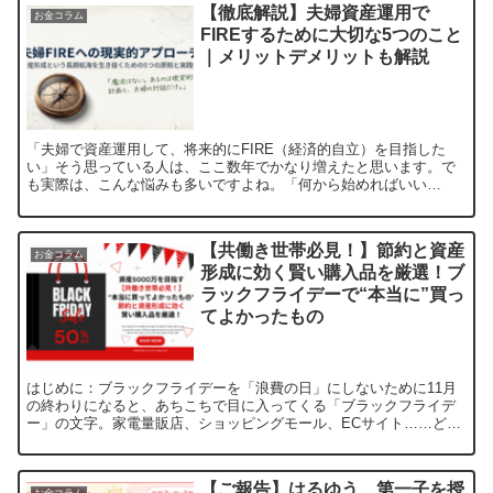
【徹底解説】夫婦資産運用で
お金コラム
FIREするために大切な5つのこと
｜メリットデメリットも解説
「夫婦で資産運用して、将来的にFIRE（経済的自立）を目指した
い」そう思っている人は、ここ数年でかなり増えたと思います。で
も実際は、こんな悩みも多いですよね。「何から始めればいい
の？」「夫婦で意見が合わない…」「投資って怖い」「FIREって...
【共働き世帯必見！】節約と資産
お金コラム
形成に効く賢い購入品を厳選！ブ
ラックフライデーで“本当に”買っ
てよかったもの
はじめに：ブラックフライデーを「浪費の日」にしないために11月
の終わりになると、あちこちで目に入ってくる「ブラックフライデ
ー」の文字。家電量販店、ショッピングモール、ECサイト……どこ
を見ても“最大○○％OFF”の文字が並びます。ただ、節約...
【ご報告】はるゆう、第一子を授
お金コラム