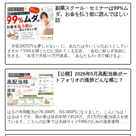
副業スクール・セミナーは99%ム
お金コラム
ダ。お金を払う前に読んでほしい
話
「月収100万円も夢じゃない」に、あなたは今いくら払おうとしてい
ますか？SNSを開くたびに流れてくる広告。「会社に頼らず自由に
生きる」「在宅で月収○○万円達成」「あなたも3ヶ月で稼げるよう
になる」気になって調べてみたら、無料セミナーに誘導さ...
【公開】2026年5月高配当株ポー
お金コラム
トフォリオの進捗どんな感じ？
はるの年間配当が79,200円、月6,600円になりました。こんにちは！
はるゆうです。我が家は現在年間で約24万、月2万円の配当収入を得
ています。こちらの記事では夫婦サイドFIREのための資産運用、特
にはるの現在の高配当株についてご紹介して...