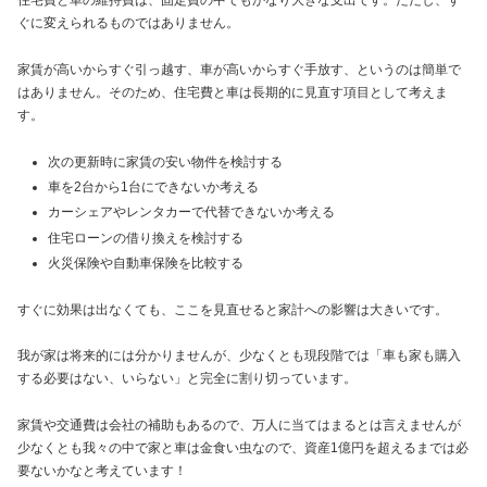
住宅費と車の維持費は、固定費の中でもかなり大きな支出です。ただし、す
ぐに変えられるものではありません。
家賃が高いからすぐ引っ越す、車が高いからすぐ手放す、というのは簡単で
はありません。そのため、住宅費と車は長期的に見直す項目として考えま
す。
次の更新時に家賃の安い物件を検討する
車を2台から1台にできないか考える
カーシェアやレンタカーで代替できないか考える
住宅ローンの借り換えを検討する
火災保険や自動車保険を比較する
すぐに効果は出なくても、ここを見直せると家計への影響は大きいです。
我が家は将来的には分かりませんが、少なくとも現段階では「車も家も購入
する必要はない、いらない」と完全に割り切っています。
家賃や交通費は会社の補助もあるので、万人に当てはまるとは言えませんが
少なくとも我々の中で家と車は金食い虫なので、資産1億円を超えるまでは必
要ないかなと考えています！