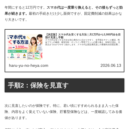
年間にすると12万円です。
スマホ代は一度乗り換えると、その後もずっと効
果が続きます。
最初の手続きだけ少し面倒ですが、固定費削減の効果はかな
り大きいです。
【決定版】スマホ代を安くする方法｜月1万円から3,000円台を目
指す見直し手順
スマホ代を安くする方法を初心者向けに分かりやすく、全手順をサクッと解説。料
金プランの確認、格安SIM・オンライン専用プランへの乗り換え、MNPの流れ、注
意点までわかりやすく紹介します。スマホ代は固定費見直しの最優先項目固定費を
見直すなら、ま...
haru-yu-no-heya.com
2026.06.13
手順2：保険を見直す
次に見直したいのが保険です。特に、若い頃にすすめられるまま入った保
険、内容をよく覚えていない保険、貯蓄型保険などは、一度確認してみる価
値があります。