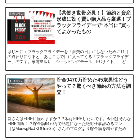
リ...
【共働き世帯必見！】節約と資産
お金コラム
形成に効く賢い購入品を厳選！ブ
ラックフライデーで“本当に”買っ
てよかったもの
はじめに：ブラックフライデーを「浪費の日」にしないために11月
の終わりになると、あちこちで目に入ってくる「ブラックフライデ
ー」の文字。家電量販店、ショッピングモール、ECサイト……どこ
を見ても“最大○○％OFF”の文字が並びます。ただ、節約...
貯金9470万貯めた45歳男性どう
お金コラム
やって？驚くべき節約の方法を調
査！
皆さんはFIREに憧れますか？？私はFIREしたいです。今回はそんな
FIRE間近！？貯金額9470万で話題になった絶対仕事辞めるマン
（@MaqwgNaJKDOnxGb）さんのブログより貯金額を増やすための
極意を調査しました！FIREとは？は...