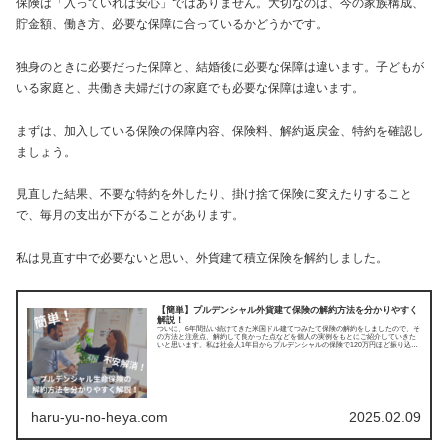
保険は「入っていれば安心」ではありません。大切なのは、今の家族構成、
貯金額、働き方、必要な保障に合っているかどうかです。
独身のときに必要だった保障と、結婚後に必要な保障は違います。子どもが
いる家庭と、共働き夫婦だけの家庭でも必要な保障は違います。
まずは、加入している保険の保障内容、保険料、解約返戻金、特約を確認し
ましょう。
見直した結果、不要な特約を外したり、掛け捨て保険に変えたりすること
で、毎月の支出が下がることがあります。
私は見直す中で必要ないと思い、外貨建て積立保険を解約しました。
【簡単】プルデンシャル外貨建て保険の解約方法を分かりやすく
解説！
ついに、6年間払い続けてきた米国ドル建てつみたて保険の解約をしましたので、そ
の方法と注意点、解約して良かった点などを個人の実例をもとにご紹介していきた
いと思います。私は社会人1年目からプルデンシャルの保険で120万円ほど振り込ん
でいましたが...
haru-yu-no-heya.com
2025.02.09