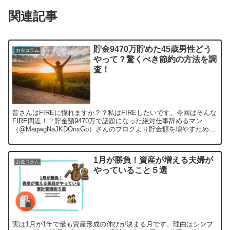
関連記事
貯金9470万貯めた45歳男性どう
お金コラム
やって？驚くべき節約の方法を調
査！
皆さんはFIREに憧れますか？？私はFIREしたいです。今回はそんな
FIRE間近！？貯金額9470万で話題になった絶対仕事辞めるマン
（@MaqwgNaJKDOnxGb）さんのブログより貯金額を増やすための
極意を調査しました！FIREとは？は...
1月が勝負！資産が増える夫婦が
お金コラム
やっていること５選
実は1月が1年で最も資産形成の伸びが決まる月です。理由はシンプ