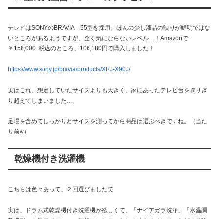
テレビはSONYのBRAVIA 55型を採用。ほんの少し液晶の映りが鮮明ではな
いところがあるようですが、全く気にならないレベル…！Amazonで
￥158,000 税込のところ、106,180円で購入しました！
https://www.sony.jp/bravia/products/XRJ-X90J/
実はこれ、想定していたサイズよりも大きく、家にあったテレビ台をぎりぎ
り超えてしまいました…。
足場を含めてしっかりとサイズを測ってから商品は選ぶべきですね。（当た
り前w）
乾燥機付き洗濯機
こちらは色々あって、２回選びました笑
実は、ドラム式乾燥機付き洗濯機が欲しくて、「ナイアガラ洗浄」「水温調