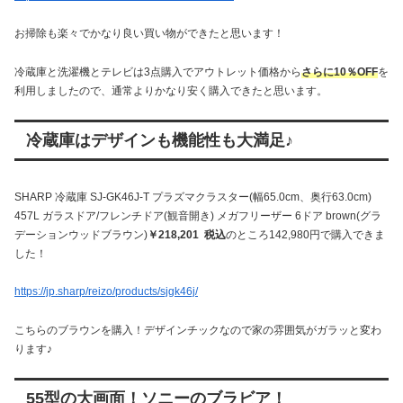
お掃除も楽々でかなり良い買い物ができたと思います！
冷蔵庫と洗濯機とテレビは3点購入でアウトレット価格から
さらに10％OFF
を
利用しましたので、通常よりかなり安く購入できたと思います。
冷蔵庫はデザインも機能性も大満足♪
SHARP 冷蔵庫 SJ-GK46J-T プラズマクラスター(幅65.0cm、奥行63.0cm)
457L ガラスドア/フレンチドア(観音開き) メガフリーザー 6ドア brown(グラ
デーションウッドブラウン)
￥218,201 税込
のところ142,980円で購入できま
した！
https://jp.sharp/reizo/products/sjgk46j/
こちらのブラウンを購入！デザインチックなので家の雰囲気がガラッと変わ
ります♪
55型の大画面！ソニーのブラビア！