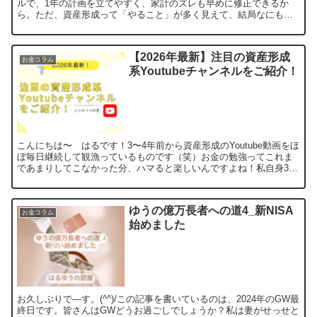
ルで、1年の計画を立てやすく、家計のズレも早めに修正できるか
ら。ただ、資産形成って「やること」が多く見えて、結局なにも変
わらないまま2月に突入しがち。そこで今回は、共働き夫婦が1...
【2026年最新】注目の資産形成
お金コラム
系Youtubeチャンネルをご紹介！
こんにちは〜 はるです！3〜4年前から資産形成のYoutube動画をほ
ぼ毎日継続して観漁っているものです（笑）お金の勉強ってこれま
であまりしてこなかった分、ハマると楽しいんですよね！私自身3年
前くらいにFPの試験を受けて資格を持っているので...
ゆうの億万長者への道4_新NISA
お金コラム
始めました
お久しぶりで―す。(^^)/この記事を書いているのは、2024年のGW最
終日です。皆さんはGWどうお過ごしでしょうか？私は妻がせっせと