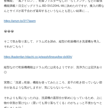
整機能」「風アイロン」、乾燥フィルターなしの「らくメンテ」などの最強
機能満載！日立ビッグドラム BD-SV120HL-Wに決めたのですが、搬入の際な
んとサイズが若干合わず返却するというなんとも悲しい結果に…。
https://amzn.to/3Y7Iawm
😭😭😭
そこで気を取り直して、ドラム式を諦め、縦型の乾燥機付き洗濯機を導入。
それがこちら！
https://kadenfan.hitachi.co.jp/wash/lineup/bw-dx90h/
縦型なので乾燥機機能はドラム式には劣るようですが、洗浄力には定評あり
◎
実際に「洗濯→乾燥」機能を使ってみたところ、若干の乾き切っていない部
分があるような気がしますが、気にならないレベル。
それよりも気になったのは、洗濯機の蓋部分が斜めになっているため、上に
物や衣類が置けない（置いても滑り落ちてくる）のがちょっと不便かな〜と
感じました^^;