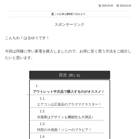
2025.05.06
2023.02.04
この記事は
約3分
で読めます。
スポンサーリンク
こんちわ！はるゆうです！
今回は同棲に伴い家電を購入しましたので、お得に安く買う方法をご紹介し
たいと思います。
目次
アウトレット中古品で購入するのがオススメ！
エアコンは正規品のプラズマクラスター！
冷蔵庫はデザインも機能性も大満足♪
55型の大画面！ソニーのブラビア！