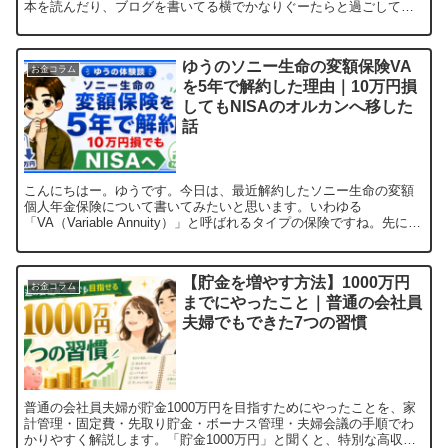
本を読んだり、ブログを書いてる横でかなりぐーたらと過ごしてし
まいました^^;あんなにあった休みがもう無い。...
ゆうのソニー生命の変額保険VA
お金コラム
を5年で解約した理由｜10万円損
してもNISAのオルカンへ移した
話
こんにちはー。ゆうです。今日は、最近解約したソニー生命の変額
個人年金保険について書いてみたいと思います。いわゆる
「VA（Variable Annuity）」と呼ばれるタイプの保険ですね。先に結
論から言うと、約5年間で毎月2万円を積み立てて、...
【貯金を増やす方法】1000万円
お金コラム
までにやったこと｜普通の会社員
夫婦でもできた7つの習慣
普通の会社員夫婦が貯金1000万円を目指すためにやったことを、家
計管理・固定費・先取り貯金・ボーナス管理・夫婦会議の手順でわ
かりやすく解説します。「貯金1000万円」と聞くと、特別な高収入