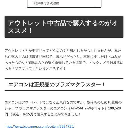
乾燥機付き洗濯機
アウトレット中古品で購入するのがオ
ススメ！
アウトレットとか中古品ってどうなの？と思われるかもしれませんが、私た
ちが購入しのはほぼ新品同然で、展示品だったり、本体に少しだけヘコみが
あったものなどB級品のため安く販売している店舗で、ビックカメラ難波店に
ある「ソフマップ」というところです！
エアコンは正規品のプラズマクラスター！
エアコンはアウトレットではなく正規品なのですが、型落ちのため18畳用の
シャープ プラズマクラスターのエアコン（AY-P56H2-Wホワイト）
199,520
円
（税込）を
15万
で購入することができました！
https://www.biccamera.com/bc/item/9924725/