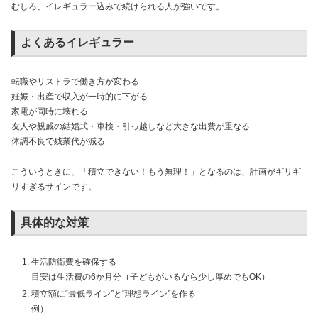
むしろ、イレギュラー込みで続けられる人が強いです。
よくあるイレギュラー
転職やリストラで働き方が変わる
妊娠・出産で収入が一時的に下がる
家電が同時に壊れる
友人や親戚の結婚式・車検・引っ越しなど大きな出費が重なる
体調不良で残業代が減る
こういうときに、「積立できない！もう無理！」となるのは、計画がギリギ
リすぎるサインです。
具体的な対策
生活防衛費を確保する
目安は生活費の6か月分（子どもがいるなら少し厚めでもOK）
積立額に“最低ライン”と“理想ライン”を作る
例）