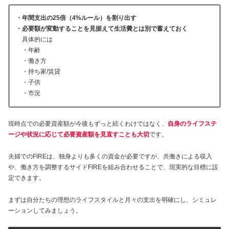
・年間支出の25倍（4%ルール）を割り出す
・必要額が変動することを見据えて生活費とは別で蓄えておく
具体的には
・年齢
・働き方
・持ち家/賃貸
・子供
・市況
現時点での必要資産額が今後もずっと続くわけではなく、
自身のライフステ
ージや状況に応じて必要資産額を見直すことも大切
です。
夫婦でのFIREは、独身よりも多くの資金が必要ですが、共働きによる収入
や、働き方を調整するサイドFIREを組み合わせることで、現実的な目標に設
定できます。
まずは自分たちの理想のライフスタイルと月々の支出を明確にし、シミュレ
ーションしてみましょう。