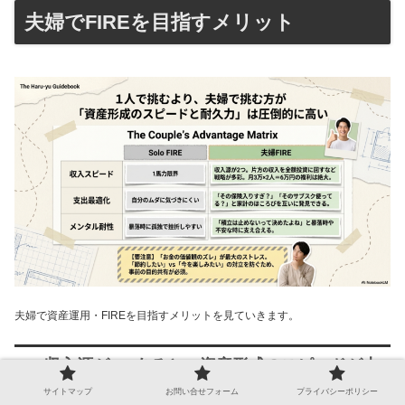
夫婦でFIREを目指すメリット
夫婦で資産運用・FIREを目指すメリットを見ていきます。
1. 収入源が2つあると、資産形成のスピードが上
がりやすい
サイトマップ
お問い合せフォーム
プライバシーポリシー