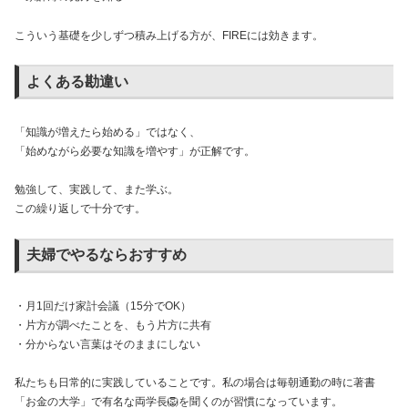
こういう基礎を少しずつ積み上げる方が、FIREには効きます。
よくある勘違い
「知識が増えたら始める」ではなく、
「始めながら必要な知識を増やす」が正解です。
勉強して、実践して、また学ぶ。
この繰り返しで十分です。
夫婦でやるならおすすめ
・月1回だけ家計会議（15分でOK）
・片方が調べたことを、もう片方に共有
・分からない言葉はそのままにしない
私たちも日常的に実践していることです。私の場合は毎朝通勤の時に著書
「お金の大学」で有名な両学長🦁を聞くのが習慣になっています。