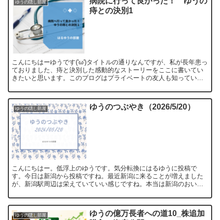
病院に行って良かった！ ゆうの
ゆうの隠し部屋
痔との決別1
こんにちはーゆうです('ω')タイトルの通りなんですが、私が長年患っ
ておりました、痔と決別した感動的なストーリーをここに書いてい
きたいと思います。このブログはプライベートの友人も知っている
ので、恥ずかしくはあるんですが、私は長年病院に行けず...
ゆうのつぶやき（2026/5/20）
ゆうの隠し部屋
こんにちはー。低浮上のゆうです。気分転換にはるゆうに投稿で
す。今日は新潟から投稿ですね。最近新潟に来ることが増えました
が、新潟駅周辺は栄えていていい感じですね。本当は新潟のおいし
いお店でも開拓して、皆さんに紹介したいところですが、お金もな
い...
ゆうの億万長者への道10_株追加
ゆうの隠し部屋