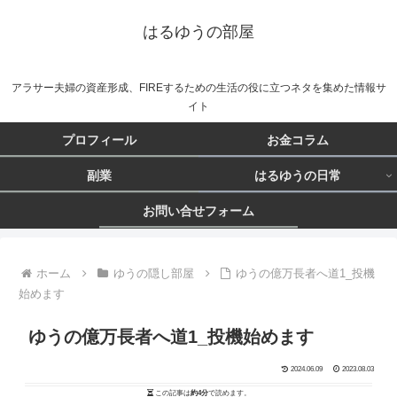
はるゆうの部屋
アラサー夫婦の資産形成、FIREするための生活の役に立つネタを集めた情報サ
イト
プロフィール
お金コラム
副業
はるゆうの日常
お問い合せフォーム
ホーム
ゆうの隠し部屋
ゆうの億万長者へ道1_投機
始めます
ゆうの億万長者へ道1_投機始めます
2024.06.09
2023.08.03
この記事は
約4分
で読めます。