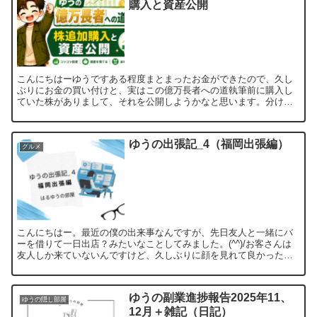
購入と資産公開
こんにちはーゆうですある程度まとまったお金ができたので、久し
ぶりにお金の買い付けと、実はこの億万長者への道執筆前に購入し
ていた株がありまして、それを公開しようかなと思います。分けて
書くのが面倒くさくなりまして(￣▽￣;)赤裸々に書いてこうか...
ゆうの出張記_4（福岡出張編）
グルメ
こんにちはー。最近の僕の出来事なんですが、先日友人と一緒にバ
ーを借りて一日出店？みたいなことしてみました。(^^)/お客さんは
友人しか来ていないんですけど、久しぶりに顔を見れて良かった
し、懐かしの思い出話や今の状況報告とできて楽しかったです...
ゆうの副業進捗報告2025年11、
ゆうの隠し部屋
12月＋雑記（日記）