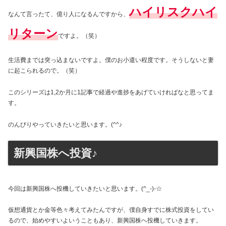
ハイリスクハイ
なんて言ったて、億り人になるんですから、
リターン
ですよ。（笑）
生活費までは突っ込まないですよ。僕のお小遣い程度です。そうしないと妻
に起こられるので。（笑）
このシリーズは1,2か月に1記事で経過や進捗をあげていければなと思ってま
す。
のんびりやっていきたいと思います。(^^♪
新興国株へ投資♪
今回は新興国株へ投機していきたいと思います。(^_-)-☆
仮想通貨とか金等色々考えてみたんですが、僕自身すでに株式投資をしてい
るので、始めやすいよいうこともあり、新興国株へ投機していきます。