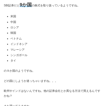
9か国
SBI証券だと
の株式を取り扱っているようですね。
米国
中国
ロシア
韓国
ベトナム
インドネシア
マレーシア
シンガポール
タイ
の９か国のようですね。
どの国にしようか迷っちゃいますね。。。
欧州やインドはないんですね。他の証券会社とか異なる方法で買えるんです
かね？
また調べてみますね。