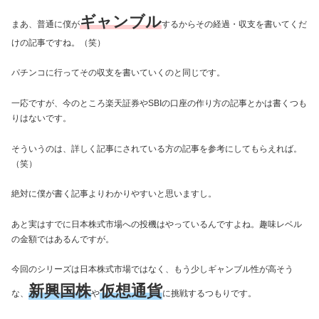
ギャンブル
まあ、普通に僕が
するからその経過・収支を書いてくだ
けの記事ですね。（笑）
パチンコに行ってその収支を書いていくのと同じです。
一応ですが、今のところ楽天証券やSBIの口座の作り方の記事とかは書くつも
りはないです。
そういうのは、詳しく記事にされている方の記事を参考にしてもらえれば。
（笑）
絶対に僕が書く記事よりわかりやすいと思いますし。
あと実はすでに日本株式市場への投機はやっているんですよね。趣味レベル
の金額ではあるんですが。
今回のシリーズは日本株式市場ではなく、もう少しギャンブル性が高そう
新興国株
仮想通貨
な、
や
に挑戦するつもりです。