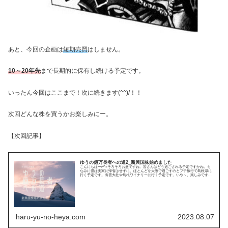
あと、今回の企画は
短期売買
はしません。
10～20年先
まで長期的に保有し続ける予定です。
いったん今回はここまで！次に続きます(^^)/！！
次回どんな株を買うかお楽しみにー。
【次回記事】
ゆうの億万長者への道2_新興国株始めました
こんにちはー(^^♪そろそろお盆ですね。皆さんはどう過ごされる予定ですかね。ち
なみに僕は実家に帰省はせずに、ほとんどを大阪で過ごすのとプチ旅行で島根県に
行く予定です。出雲大社や島根ワイナリーに行く予定です。いや～、楽しみです。
旅行も記事にで...
haru-yu-no-heya.com
2023.08.07