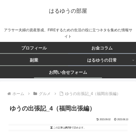
はるゆうの部屋
アラサー夫婦の資産形成、FIREするための生活の役に立つネタを集めた情報サ
イト
プロフィール
お金コラム
副業
はるゆうの日常
お問い合せフォーム
ホーム
グルメ
ゆうの出張記_4（福岡出張編）
ゆうの出張記_4（福岡出張編）
2023.09.02
2023.08.13
この記事は
約7分
で読めます。