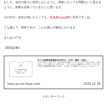
むしろ、会社の収入に依存しないように、昇級しなくても問題ないと思える
ように、副業を頑張っていきたいと思います。
その方が、会社が傾いたとしても、
リスクヘッジ
的に安全ですしね。
てな感じで、簡単ですが、こんな感じの報告になります。
またねー(^^)/
【前回記事】
ゆうの副業進捗報告2025年11、12月＋雑記（日記）
こんにちはー。ゆうです。先月11月分が抜けてしまいましたが、気にせず11、12月
分ということで行きたいと思います。（笑）みなさん体調はいかがでしょうか？私
の周りは結構体調を崩す人も多く、今はピークが過ぎましたがインフルもけっこう
流行っていま...
haru-yu-no-heya.com
2025.12.28
スポンサーリンク