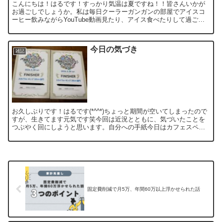
こんにちは！はるです！すっかり気温は夏ですね！！皆さんいかが
お過ごしでしょうか。私は毎日クーラーガンガンの部屋でアイスコ
ーヒー飲みながらYouTube動画見たり、アイス食べたりして過ごし
ていますー。もっぱらご飯を作る気力が湧かず、モリモリ食...
今日の気づき
雑記
お久しぶりです！はるです(*^^*)ちょっと期間が空いてしまったので
すが、生きてます元気です笑今回は近況とともに、気づいたことを
つぶやく回にしようと思います。自分への手紙今日はカフェスペー
スで10年前の自分に手紙を書きました。なぜ書こうと思...
固定費削減で月5万、年間60万以上浮かせられた話