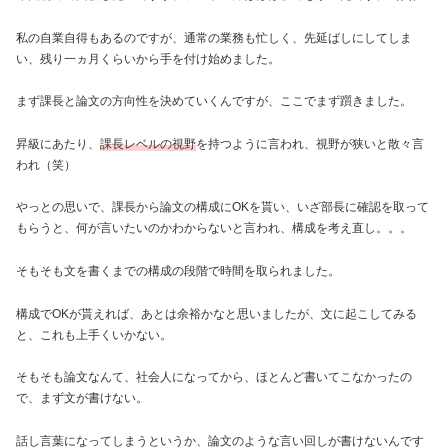
私の自業自得もあるのですが、通常の業務も忙しく、先延ばしにしてしま
い、残り一ヵ月くらいから手を付け始めました。
まず課長と論文の方向性を決めていくんですが、ここでまず躓きました。
昇級にあたり、
課長レベルの視野
を持つように言われ、視野が狭いと散々言
われ（笑）
やっとの思いで、課長から論文の構成にOKを貰い、いざ部長に確認を取って
もらうと、何が言いたいのかわからないと言われ、構成を考え直し。。。
そもそも文を書くまでの構成の段階で時間を取られました。
構成でOKが貰えれば、あとは余裕かなと思いましたが、文に起こしてみる
と、これも上手くいかない。
そもそも論文なんて、社会人になってから、ほとんど書いてこなかったの
で、まず文が書けない。
話し言葉になってしまうというか、論文のような言い回しが書けないんです