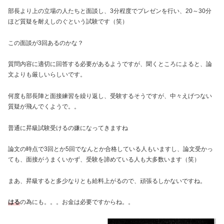
部長より上の立場の人たちと面談し、3分程度でプレゼンを行い、20～30分
ほど質疑を耐えしのぐという試験です（笑）
この面談が3回あるのかな？
質問内容に適切に回答する必要があるようですが、聞くところによると、論
文よりも厳しいらしいです。
何度も部長陣と面接練習を繰り返し、受験するそうですが、中々えげつない
質疑が飛んでくようで。。
普通に昇級試験受けるの嫌になってきますね
論文の時点で3回とか5回でなんとか合格している人もいますし、論文受かっ
ても、面接がうまくいかず、受験を諦めている人も大多数います（笑）
まあ、昇級すると多少なりとも給料上がるので、頑張るしかないですね。
はる
の為にも。。。お金は必要ですからね。。