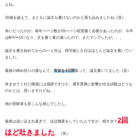
よね。
30歳を超えて、まともに論文も書けないのかと落ち込みましたね（笑）
幸いだったのが、毎年ページ数が20ページ程度書く必要があったのが、今年
は
6ページ
になり、文を書く量が減ったので、まだマシでしたが。。。
論文を書き始めてからの一ヵ月は、帰宅後と土日はほとんど論文を書いてい
ました。
最後の締め切りの週なんて、
有休を4日間
取って、論文書いてました（笑）
休ませてくれた職場には感謝ですけど、通常業務に影響が出る試験はどうな
のかとは、思いますけどね。。
他の受験者も皆こんな感じでしたし。
2回
最後は追い込まれ過ぎて、ほぼ徹夜をしていたんですが、眠すぎて
ほど吐きました
。（笑）