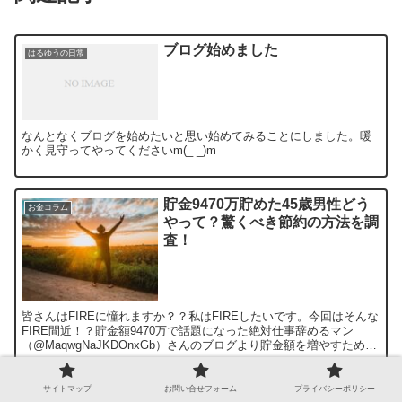
ブログ始めました
はるゆうの日常
なんとなくブログを始めたいと思い始めてみることにしました。暖
かく見守ってやってくださいm(_ _)m
貯金9470万貯めた45歳男性どう
お金コラム
やって？驚くべき節約の方法を調
査！
皆さんはFIREに憧れますか？？私はFIREしたいです。今回はそんな
FIRE間近！？貯金額9470万で話題になった絶対仕事辞めるマン
（@MaqwgNaJKDOnxGb）さんのブログより貯金額を増やすための
極意を調査しました！FIREとは？は...
サイトマップ
お問い合せフォーム
プライバシーポリシー
【体験レビュー】シャクティを使
生活の知恵