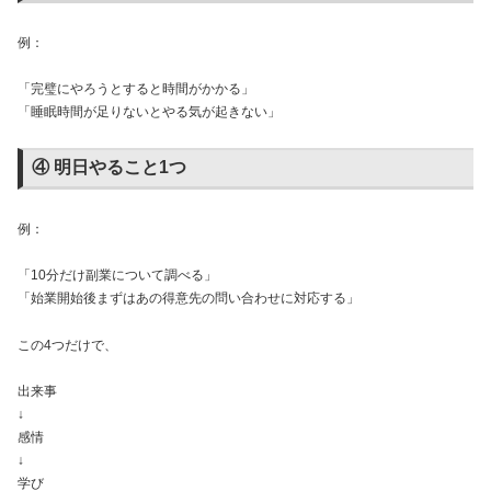
例：
「完璧にやろうとすると時間がかかる」
「睡眠時間が足りないとやる気が起きない」
④ 明日やること1つ
例：
「10分だけ副業について調べる」
「始業開始後まずはあの得意先の問い合わせに対応する」
この4つだけで、
出来事
↓
感情
↓
学び