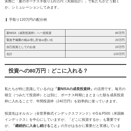
実際に「夏のボーナス手取り120万円（夫婦合計）」で私たちがどう動く
か、シミュレーションしてみます。
▎ 手取り120万円の配分例
新NISA（成長投資枠）へ一括投資
80万円
緊急予備費の積み増し貯金or思い出
20万円
自己投資としてのお金
20万円
合計
120万円
投資への80万円：どこに入れる？
私たちが特に意識しているのは
「新NISAの成長投資枠」
の活用です。毎月の
積立（つみたて投資枠）とは別に、ボーナス時期にまとまった額を成長投資
枠に入れることで、年間投資枠（240万円）を効率的に使っていきます。
投資先はオルカン（全世界株式インデックスファンド）やS＆P500（米国株
インデックス）を中心にしていますが、「どこに投資するか」も重要です
が、
「継続的に入金し続けること」
の方がはるかに重要だと実感していま