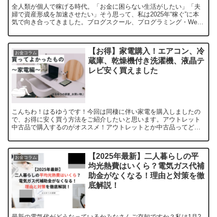
全人類が個人で稼げる時代。「お金に困らない生活がしたい」「夫
婦で資産形成を加速させたい」そう思って、私は2025年“稼ぐ”に本
気で向き合ってきました。ブログスクール、プログラミング・Web
サイト作成スクール、ビジネススクール。正直、どれも数...
【お得】家電購入！エアコン、冷
お金コラム
蔵庫、乾燥機付き洗濯機、液晶テ
レビ安く買えました
こんちわ！はるゆうです！今回は同棲に伴い家電を購入しましたの
で、お得に安く買う方法をご紹介したいと思います。アウトレット
中古品で購入するのがオススメ！アウトレットとか中古品ってどう
なの？と思われるかもしれませんが、私たちが購入しのはほぼ新
品...
【2025年最新】二人暮らしの平
お金コラム
均光熱費はいくら？電気ガス代補
助金がなくなる！理由と対策を徹
底解説！
最新の電気代がどうなっているかみなさんご存知ですか？私は1月2