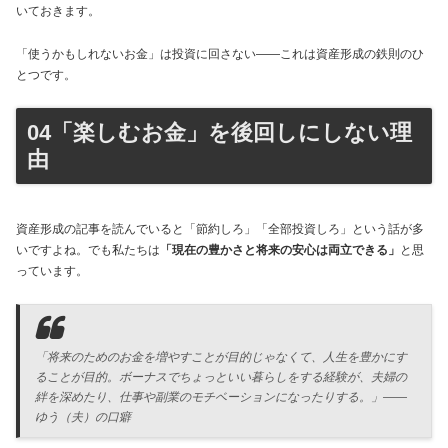
いておきます。
「使うかもしれないお金」は投資に回さない——これは資産形成の鉄則のひ
とつです。
04「楽しむお金」を後回しにしない理
由
資産形成の記事を読んでいると「節約しろ」「全部投資しろ」という話が多
いですよね。でも私たちは
「現在の豊かさと将来の安心は両立できる」
と思
っています。
「将来のためのお金を増やすことが目的じゃなくて、人生を豊かにす
ることが目的。ボーナスでちょっといい暮らしをする経験が、夫婦の
絆を深めたり、仕事や副業のモチベーションになったりする。」——
ゆう（夫）の口癖