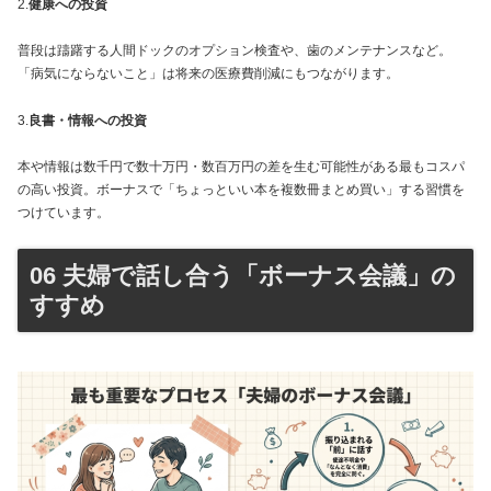
2.
健康への投資
普段は躊躇する人間ドックのオプション検査や、歯のメンテナンスなど。
「病気にならないこと」は将来の医療費削減にもつながります。
3.
良書・情報への投資
本や情報は数千円で数十万円・数百万円の差を生む可能性がある最もコスパ
の高い投資。ボーナスで「ちょっといい本を複数冊まとめ買い」する習慣を
つけています。
06 夫婦で話し合う「ボーナス会議」の
すすめ