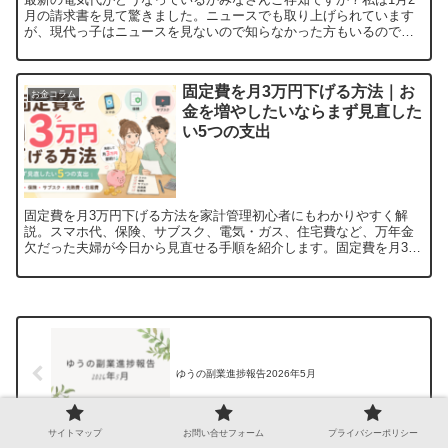
月の請求書を見て驚きました。ニュースでも取り上げられています
が、現代っ子はニュースを見ないので知らなかった方もいるのでは
ないでしょうか。（かくいう私もそうですが…）実は１〜3月は...
固定費を月3万円下げる方法｜お
お金コラム
金を増やしたいならまず見直した
い5つの支出
固定費を月3万円下げる方法を家計管理初心者にもわかりやすく解
説。スマホ代、保険、サブスク、電気・ガス、住宅費など、万年金
欠だった夫婦が今日から見直せる手順を紹介します。固定費を月3万
円下げると年間36万円の余裕が生まれる「節約したいけど、何...
ゆうの副業進捗報告2026年5月
サイトマップ
お問い合せフォーム
プライバシーポリシー