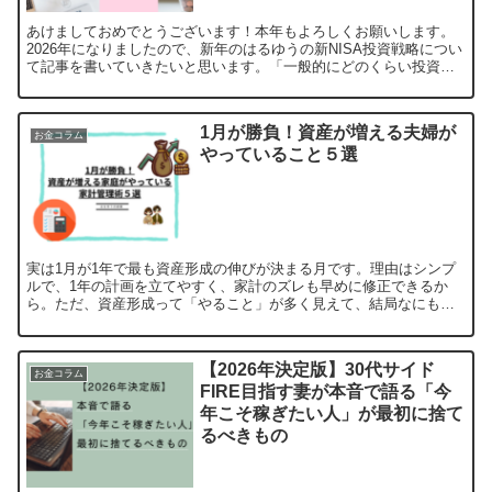
あけましておめでとうございます！本年もよろしくお願いします。
2026年になりましたので、新年のはるゆうの新NISA投資戦略につい
て記事を書いていきたいと思います。「一般的にどのくらい投資し
ているの？」「夫婦で最速で1800万埋めるにはどうし...
1月が勝負！資産が増える夫婦が
お金コラム
やっていること５選
実は1月が1年で最も資産形成の伸びが決まる月です。理由はシンプ
ルで、1年の計画を立てやすく、家計のズレも早めに修正できるか
ら。ただ、資産形成って「やること」が多く見えて、結局なにも変
わらないまま2月に突入しがち。そこで今回は、共働き夫婦が1...
【2026年決定版】30代サイド
お金コラム
FIRE目指す妻が本音で語る「今
年こそ稼ぎたい人」が最初に捨て
るべきもの