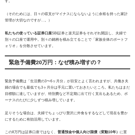
す。
（そのためには、日々の収支がマイナスにならないように余裕を持った家計
管理が大切なのですが…。）
私たちの使っている証券口座
SBI証券と楽天証券をそれぞれ開設し、夫婦で
別々の口座で運用中。別々の銘柄を積み立てることで「家族全体のポートフ
ォリオ」を分散させています。
緊急予備費20万円：なぜ積み増すの？
緊急予備費は「生活費の3〜6ヶ月分」が目安とよく言われますが、共働き夫
婦の場合でも最低でも3ヶ月分は手元に置いておきたいところ。私たちはまだ
目標額に達していますが、特別費など不定期に出て行く支出もあるため、ボ
ーナスのたびに少しずつ積み増しています。
足りそうな場合は、夫婦でちょっぴり贅沢に外食をするなどして現在を豊か
にするために有効活用しています。
この8万円は証券口座ではなく、
普通預金や個人向け国債（変動10年）
に置