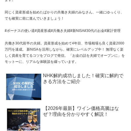
同じく資産形成を始めたばかりの共働き夫婦のみなさん、一緒にゆっくり、
でも確実に前に進んでいきましょう！
#ボーナスの使い道#資産形成#共働き夫婦#新NISA#30代のお金#家計管理
共働き30代前半の夫婦。資産形成を始めて4年目、市場相場も良く資産2000
万円を達成。 新NISAを活用しながら、確実にレベルアップ中！ 無理なく楽
しく資産を育てるコツをブログで発信。 「お金の話を夫婦でオープンに」を
モットーに、リアルな体験談を綴っています。
NHK解約成功しました！確実に解約で
きる方法をご紹介
【2026年最新】ワイン価格高騰はな
ぜ？理由を分かりやすく解説！