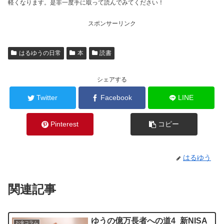
軽くなります。是非一度手に取って読んでみてください！
スポンサーリンク
はるゆうの日常
本
読書
シェアする
Twitter
Facebook
LINE
Pinterest
コピー
はるゆう
関連記事
ゆうの億万長者への道4_新NISA
お金コラム