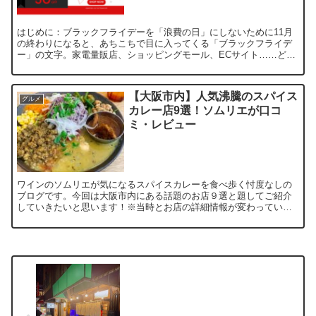
はじめに：ブラックフライデーを「浪費の日」にしないために11月
の終わりになると、あちこちで目に入ってくる「ブラックフライデ
ー」の文字。家電量販店、ショッピングモール、ECサイト……どこ
を見ても“最大○○％OFF”の文字が並びます。ただ、節約...
【大阪市内】人気沸騰のスパイス
グルメ
カレー店9選！ソムリエが口コ
ミ・レビュー
ワインのソムリエが気になるスパイスカレーを食べ歩く忖度なしの
ブログです。今回は大阪市内にある話題のお店９選と題してご紹介
していきたいと思います！※当時とお店の詳細情報が変わっている
可能性がありますので、必ず最新情報をお調べください。※ワイ
ン...