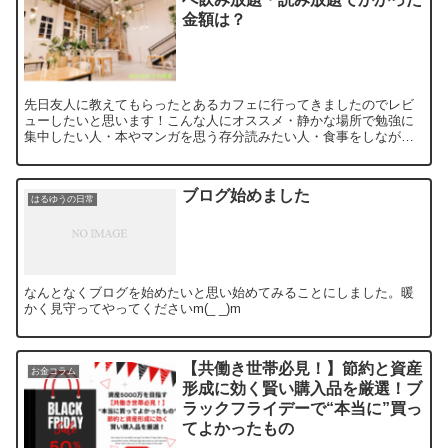
金額は？
先日友人に教えてもらったとあるカフェに行ってきましたのでレビ
ューしたいと思います！こんな人にオススメ・静かな場所で勉強に
集中したい人・本やマンガを思う存分読みたい人・食事をしながら
ゆっくりとくつろげる場所をお探しの人どんなところ？今回私が
伺...
ブログ始めました
はるゆうの日常
なんとなくブログを始めたいと思い始めてみることにしました。暖
かく見守ってやってくださいm(_ _)m
【共働き世帯必見！】節約と資産
お金コラム
形成に効く賢い購入品を厳選！ブ
ラックフライデーで“本当に”買っ
てよかったもの