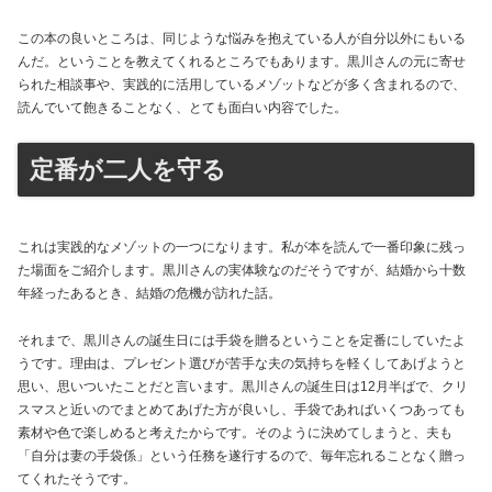
この本の良いところは、同じような悩みを抱えている人が自分以外にもいる
んだ。ということを教えてくれるところでもあります。黒川さんの元に寄せ
られた相談事や、実践的に活用しているメゾットなどが多く含まれるので、
読んでいて飽きることなく、とても面白い内容でした。
定番が二人を守る
これは実践的なメゾットの一つになります。私が本を読んで一番印象に残っ
た場面をご紹介します。黒川さんの実体験なのだそうですが、結婚から十数
年経ったあるとき、結婚の危機が訪れた話。
それまで、黒川さんの誕生日には手袋を贈るということを定番にしていたよ
うです。理由は、プレゼント選びが苦手な夫の気持ちを軽くしてあげようと
思い、思いついたことだと言います。黒川さんの誕生日は12月半ばで、クリ
スマスと近いのでまとめてあげた方が良いし、手袋であればいくつあっても
素材や色で楽しめると考えたからです。そのように決めてしまうと、夫も
「自分は妻の手袋係」という任務を遂行するので、毎年忘れることなく贈っ
てくれたそうです。