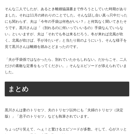
そんな二人でしたが、あるとき離婚協議書まで作ろうとしていた時期があり
ました。それは11月の終わりのことでした。そんな話し合い真っ只中だった
にも関わらず、夫は「今年の手袋は何色がいい？」と何気なく聞いてきたそ
うです。黒川さんは「（別れるのに何いっていいるの）手袋なんていらな
い」といいますが、夫は「それでも冬は来るだろう。冬が来れば北風が吹
く。北風が吹けば、手が冷たいぞ」と当たり前のようにいう。そんな様子を
見て黒川さんは離婚を踏みとどまったのです。
「夫が手袋係ではなかったら、別れていたかもしれない。だからこそ、二人
だけの素敵な定番をもってください。」そんなエピソードが添えられていま
した。
まとめ
黒川さんは妻のトリセツ、夫のトリセツ以外にも「夫婦のトリセツ（決定
版）」「息子のトリセツ」なども執筆されています。
ちょっぴり笑えて、へぇ！と驚けるエピソードが多数。そして、心がスッと