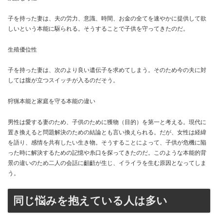
子を持った妻は、夫の労力、意識、時間、お金の全てを速やかに提供して欲
しいという本能に駆られる。そうすることで子供を守ってきたのだ。
生殖優位性
子を持った妻は、次のより良い遺伝子を求めてしまう。そのため今の夫に対
しては腹が立つスイッチが入るのだそう。
狩猟本能と家庭を守る本能の違い
男性は愛する妻のため、子供のために獲物（目的）を第一と考える。現代に
置き換えると問題解決のための結論とも言い換えられる。だが、女性は経緯
を語り、感情を共有したい生き物。そうすることによって、子供が危機に陥
った時に解決するための記憶や糸口を探ってきたのだ。このような本能的背
景の違いのため二人の会話に齟齬が生じ、イライラを生む原因となってしま
う。
同じ悩みを抱えている人は多い