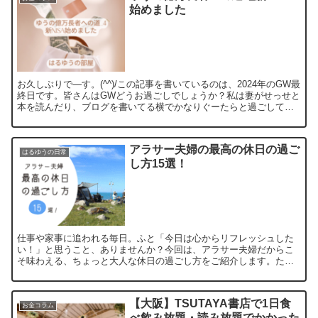
始めました
お久しぶりで―す。(^^)/この記事を書いているのは、2024年のGW最
終日です。皆さんはGWどうお過ごしでしょうか？私は妻がせっせと
本を読んだり、ブログを書いてる横でかなりぐーたらと過ごしてし
まいました^^;あんなにあった休みがもう無い。...
アラサー夫婦の最高の休日の過ご
はるゆうの日常
し方15選！
仕事や家事に追われる毎日。ふと「今日は心からリフレッシュした
い！」と思うこと、ありませんか？今回は、アラサー夫婦だからこ
そ味わえる、ちょっと大人な休日の過ごし方をご紹介します。たま
にはおしゃれに、たまには自然体で。二人で最高の休日をつくり
ま...
【大阪】TSUTAYA書店で1日食
お金コラム
べ飲み放題・読み放題でかかった