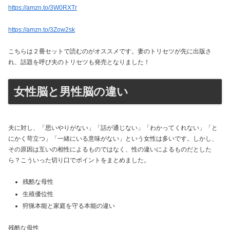
https://amzn.to/3W0RXTr
https://amzn.to/3Zow2sk
こちらは２冊セットで読むのがオススメです。妻のトリセツが先に出版さ
れ、話題を呼び夫のトリセツも発売となりました！
女性脳と男性脳の違い
夫に対し、「思いやりがない」「話が通じない」「わかってくれない」「と
にかく苛立つ」「一緒にいる意味がない」という女性は多いです。しかし、
その原因は互いの相性によるものではなく、性の違いによるものだとした
ら？こういった切り口でポイントをまとめました。
残酷な母性
生殖優位性
狩猟本能と家庭を守る本能の違い
残酷な母性